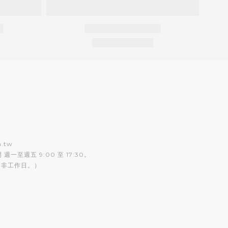
m.tw
一至週五 9:00 至 17:30。
為非工作日。）