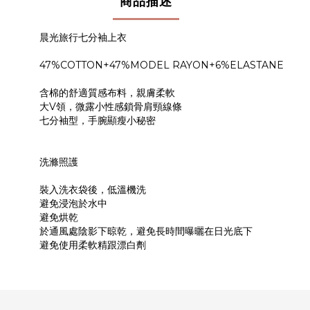
商品描述
晨光旅行七分袖上衣
47%COTTON+47%MODEL RAYON+6%ELASTANE
含棉的舒適質感布料，親膚柔軟
大V領，微露小性感鎖骨肩頸線條
七分袖型，手腕顯瘦小秘密
洗滌照護
裝入洗衣袋後，低溫機洗
避免浸泡於水中
避免烘乾
於通風處陰影下晾乾，避免長時間曝曬在日光底下
避免使用柔軟精跟漂白劑