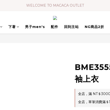
WELCOME TO MACACA OUTLET
下著
男子men's
配件
回到主站
NG商品2折
BME35
袖上衣
全店，滿 NT＄300
全店，單筆消費滿＄1