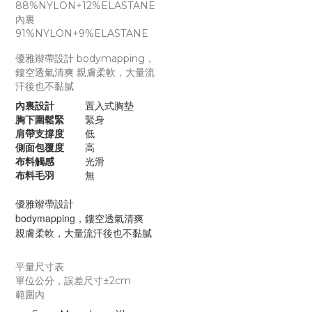
88%NYLON+12%ELASTANE
內裏
91%NYLON+9%ELASTANE
優雅辮帶設計
bodymapping，
鏤空透氣清爽
親膚柔軟，大量流
汗後也不黏膩
內裏設計
置入式胸墊
胸下圍鬆緊
緊身
肩帶支撐度
低
側面包覆度
高
布料觸感
光滑
布料毛羽
無
優雅辮帶設計
bodymapping，鏤空透氣清爽
親膚柔軟，大量流汗後也不黏膩
平量尺寸表
單位公分，誤差尺寸±2cm
範圍內