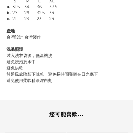
S
M
L
XL
a.
31.5
34
36
37.5
b.
27
29
32.5
34
c.
21
23
23
24
產地
台灣設計 台灣製作
洗滌照護
裝入洗衣袋後，低溫機洗
避免浸泡於水中
避免烘乾
於通風處陰影下晾乾，避免長時間曝曬在日光底下
避免使用柔軟精跟漂白劑
您可能喜歡...