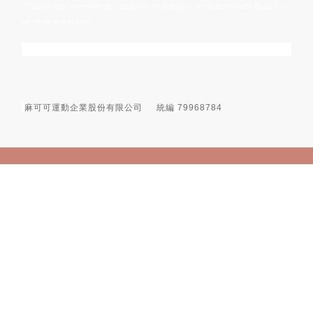
Closed on weekends, public holidays, and days off due to
severe weather.
麻可可運動企業股份有限公司
統編
79968784