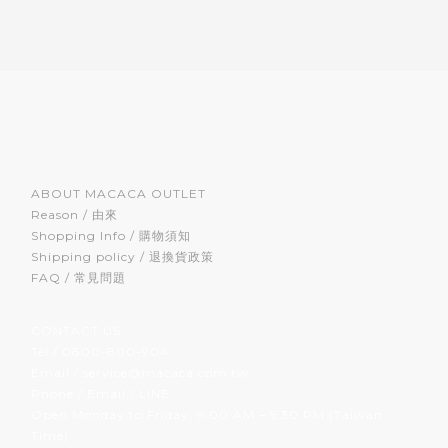
ABOUT MACACA OUTLET
Reason / 由來
Shopping Info / 購物須知
Shipping policy / 退換貨政策
FAQ / 常見問題
CONTACT US
Tel / 0800-800-904
Email / service@macaca.com.tw
Phone / Email / LINE
Open Monday to Friday, 9:00 AM – 5:30 PM (Taiwan
Time)