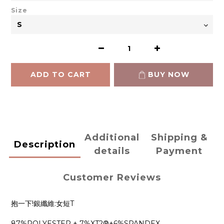
Size
ADD TO CART
BUY NOW
Additional
Shipping &
Description
details
Payment
Customer Reviews
抱一下!銀纖維:女短T
87%POLYESTER + 7%XT2®+6%SPANDEX