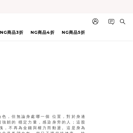
NG商品3折
NG商品4折
NG商品5折
角色，但無論身處哪一個 位置，對於身邊
股強韌的 穩定力量，感染身旁的人；這股
那塊，不再為金錢與權力而動盪。這是身為