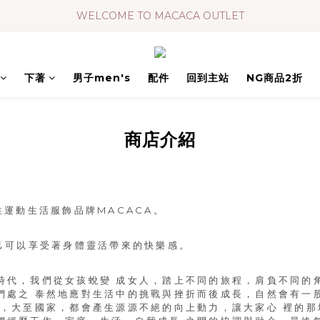
WELCOME TO MACACA OUTLET
下著
男子men's
配件
回到主站
NG商品2折
商店介紹
性運動生活服飾品牌MACACA。
己可以享受著身體靈活帶來的快樂感。
時代，我們從女孩蛻變 成女人，踏上不同的旅程，肩負不同的
們處之 泰然地應對生活中的挑戰與挫折而後成長，自然會有一
庭，大至國家，都會產生源源不絕的向上動力，讓大家心 裡的